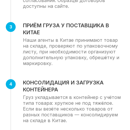
согласования. Образцы договоров
доступны на сайте.
ПРИЁМ ГРУЗА У ПОСТАВЩИКА В
КИТАЕ
Наши агенты в Китае принимают товар
на складе, проверяют по упаковочному
листу, при необходимости организуют
дополнительную упаковку, обрешётку и
маркировку.
КОНСОЛИДАЦИЯ И ЗАГРУЗКА
КОМПЛЕКСНЫЕ УСЛУГИ ПО ДОСТАВКЕ И
ТАМОЖЕННОМУ ОФОРМЛЕНИЮ
КОНТЕЙНЕРА
ИМПОРТНЫХ И ЭКСПОРТНЫХ ГРУЗОВ
Груз укладывается в контейнер с учётом
типа товара: хрупкое не под тяжёлое.
Клиентская служба
Если вы везёте несколько товаров от
8 (800) 500-52-91
разных поставщиков — консолидируем
на складе в Китае.