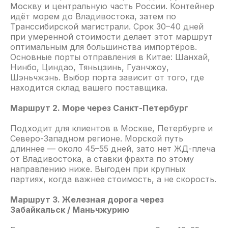
Москву и центральную часть России. Контейнер
идёт морем до Владивостока, затем по
Транссибирской магистрали. Срок 30–40 дней
при умеренной стоимости делает этот маршрут
оптимальным для большинства импортёров.
Основные порты отправления в Китае: Шанхай,
Нинбо, Циндао, Тяньцзинь, Гуанчжоу,
Шэньчжэнь. Выбор порта зависит от того, где
находится склад вашего поставщика.
Маршрут 2. Море через Санкт-Петербург
Подходит для клиентов в Москве, Петербурге и
Северо-Западном регионе. Морской путь
длиннее — около 45–55 дней, зато нет ЖД-плеча
КОММЕРЧЕСКОЕ
от Владивостока, а ставки фрахта по этому
ПРЕДЛОЖЕНИЕ
направлению ниже. Выгоден при крупных
партиях, когда важнее стоимость, а не скорость.
Рассчитать стоимость доставки
контейнера из Китая
Маршрут 3. Железная дорога через
Забайкальск / Маньчжурию
Предоставим детальный расчет
стоимости доставки груза в течение