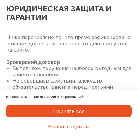
г. Владивосток, Океанский проспект 18,
ЮРИДИЧЕСКАЯ ЗАЩИТА И
2 этаж
ГАРАНТИИ
+7 (423) 220-51-18
info@sealiner.ru
Ниже перечислено то, что прямо зафиксировано
в наших договорах, а не просто декларируется
Политика конфиденциальности
на сайте.
Отказ от ответственности
Брокерский договор
Согласие на обработку персональных данных
Выполняем поручения наиболее выгодным для
клиента способом.
Согласие на получение рекламной рассылки
Не совершаем действий, влекущих
© ООО "Силайнер" 1996-2026
обязательства клиента перед третьими
ИНН 2536237140
лицами, без его письменного согласия.
Мы собираем cookie для улучшения работы сайта.
ОГРН 1102536013271
Если клиент привлечён к административной
ответственности из-за нашей ошибки —
Разработано в
Принять все
компенсируем сумму штрафа.
Не передаём информацию о клиенте третьим
лицам.
Выбрать пункты