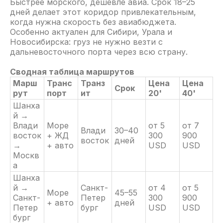
Быстрее морского, дешевле авиа. Срок 18–25
суток
дней делает этот коридор привлекательным,
когда нужна скорость без авиабюджета.
Откуда
Особенно актуален для Сибири, Урала и
Новосибирска: груз не нужно везти с
Шанхай
дальневосточного порта через всю страну.
Куда
Сводная таблица маршрутов
Марш
Транс
Транз
Цена
Цена
Челябинск
Срок
рут
порт
ит
20'
40'
Шанха
Название товара
й →
Влади
Море
от 5
от 7
Влади
30–40
восток
+ ЖД
300
900
Вес
восток
дней
→
+ авто
USD
USD
Москв
15000 кг
а
Шанха
Объем
й →
Санкт-
от 4
от 5
Море
45–55
30 м3
Санкт-
Петер
300
900
+ авто
дней
Петер
бург
USD
USD
бург
требуется таможенное