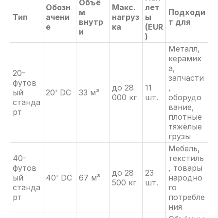
Объё
Обозн
Макс.
лет
м
Подходи
Тип
ачени
нагруз
ы
внутр
т для
е
ка
(EUR
и
)
Металл,
керамик
а,
20-
запчасти
футов
до 28
11
,
ый
20' DC
33 м³
000 кг
шт.
оборудо
станда
вание,
рт
плотные
тяжёлые
грузы
Мебель,
40-
текстиль
футов
, товары
до 28
23
ый
40' DC
67 м³
народно
500 кг
шт.
станда
го
рт
потребле
ния