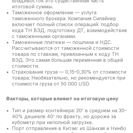
Владивосток это существенная часть
итоговой суммы.
Таможенное оформление — услуга
Сумма таможенных пошлин на товар
таможенного брокера. Компания Силайнер
(при необходимости)
включает полный список операций: подбор
кода ТН ВЭД, подготовку ДТ, взаимодействие
с таможенными органами.
Таможенные платежи — пошлина и НДС.
Рассчитываются от таможенной стоимости
Прочие разъяснения предоставим
товара по ставкам, привязанным к коду ТН
за 24 часа.
ВЭД. Это самая большая переменная в общей
стоимости.
Страхование груза — 0,15–0,30% от стоимости
товара. Необязательно, но рекомендуется при
стоимости груза от 50 000 USD.
Факторы, которые влияют на итоговую цену
Тип и размер контейнера: 20' в среднем на 30–
40% дешевле 40' по фрахту, но дороже за
кубометр при неполной загрузке.
Порт отправления в Китае: из Шанхая и Нинбо