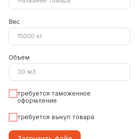
+7 (423) 220-51-18
Даю
согласие на обработку
персональных данных
в
соответствие с
политикой
конфиденциальности
Я согласен(-на) получать
рекламные информационные
коммуникации/рассылки
Жду расчёт