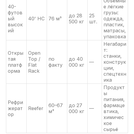
Объёмны
40-
е лёгкие
футов
грузы:
до 28
25
ый
40' HC
76 м³
одежда,
500 кг
шт.
высок
пластик,
ий
матрасы,
упаковка
Негабари
т:
Откры
Open
станки,
тая
Top /
по
до 40
—
конструк
платф
Flat
факту
000 кг
ции,
орма
Rack
спецтехн
ика
Продукт
ы
питания,
Рефри
60–67
до 27
фармаце
жерат
Reefer
—
м³
000 кг
втика,
ор
химичес
кое
сырьё