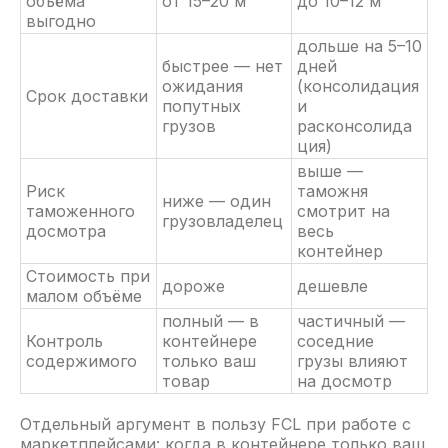
объёма
от 15–20 м³
до 10–12 м³
выгодно
дольше на 5–10
быстрее — нет
дней
ожидания
(консолидация
Срок доставки
попутных
и
грузов
расконсолида
ция)
выше —
Риск
таможня
ниже — один
таможенного
смотрит на
грузовладелец
досмотра
весь
контейнер
Стоимость при
дороже
дешевле
малом объёме
полный — в
частичный —
Контроль
контейнере
соседние
содержимого
только ваш
грузы влияют
товар
на досмотр
Отдельный аргумент в пользу FCL при работе с
маркетплейсами: когда в контейнере только ваш