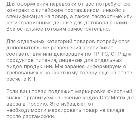
Для оформления перевозки от вас потребуются:
НАПРАВЛЕНИЯ
контракт с китайским поставщиком, инвойс и
спецификация на товар, а также паспортные или
Челябинск
Владивосток
регистрационные данные для договора с нами.
Санкт-Петербург
Благовещенск
Всё остальное готовим самостоятельно.
Красноярск
Воронеж
Для отдельных категорий товаров потребуются
Краснодар
Иркутск
дополнительные разрешения: сертификат
соответствия или декларация по ТР ТС, СГР для
Екатеринбург
Крым
продуктов питания, лицензия для отдельных
Москва
видов продукции. Мы заранее информируем о
Все
направления
требованиях к конкретному товару ещё на этапе
Новосибирск
расчёта КП.
Если ваш товар подлежит маркировке «Честный
ЛИЧНЫЙ КАБИНЕТ
знак», организуем нанесение кодов DataMatrix до
ввоза в Россию. Это избавляет от
необходимости маркировать товар на складе
Карта сайта
после растаможки.
КОНТАКТЫ