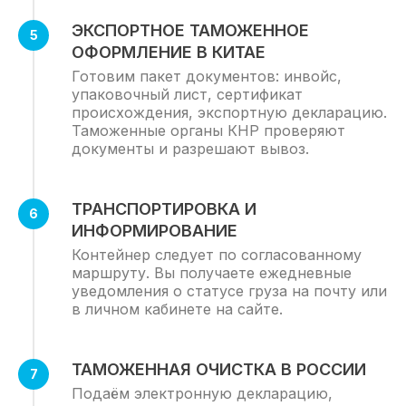
ЭКСПОРТНОЕ ТАМОЖЕННОЕ
КОМПАНИЯ
ОФОРМЛЕНИЕ В КИТАЕ
О нас
Готовим пакет документов: инвойс,
Еженедельная сводка
упаковочный лист, сертификат
происхождения, экспортную декларацию.
Новости логистики и грузоперевозок
Таможенные органы КНР проверяют
Телеграм канал
документы и разрешают вывоз.
Наш блог
Вакансии
ТРАНСПОРТИРОВКА И
Рекомендации
ИНФОРМИРОВАНИЕ
Контейнер следует по согласованному
Сертификация
маршруту. Вы получаете ежедневные
Наши реквизиты
уведомления о статусе груза на почту или
в личном кабинете на сайте.
Вопрос-ответ
Контакты
Термины
ТАМОЖЕННАЯ ОЧИСТКА В РОССИИ
Подаём электронную декларацию,