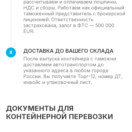
рассчитываем и оплачиваем пошлины,
НДС и сборы. Работаем как официальный
УСЛУГИ
таможенный представитель с брокерской
лицензией. Ответственность
Доставка опасных грузов
застрахована, залог в ФТС — 500 000
Железнодорожные перевозки
EUR.
Контейнерные перевозки
Карго-доставка
ДОСТАВКА ДО ВАШЕГО СКЛАДА
После выпуска контейнера с таможни
Доставка сборных грузов
доставляем автотранспортом до
Авиаперевозки
указанного адреса в любом городе
России. Вы получаете Торг-12, номер ДТ,
Экспресс-доставка
инвойс и упаковочный лист.
Доставка мебели
Таможенное оформление грузов
ДОКУМЕНТЫ ДЛЯ
Доставка оборудования
КОНТЕЙНЕРНОЙ ПЕРЕВОЗКИ
Мультимодальные перевозки
Доставка запчастей