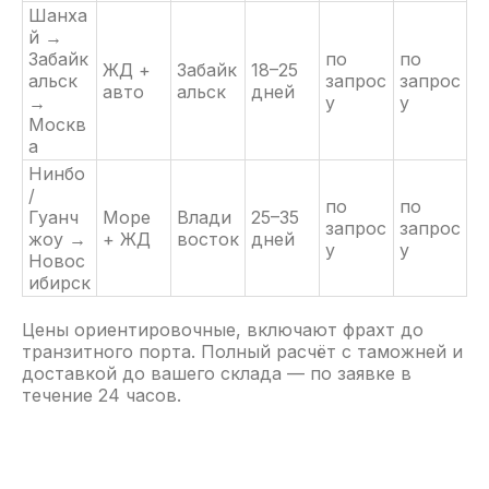
оформление
Шанха
й →
требуется выкуп товара
Забайк
по
по
ЖД +
Забайк
18–25
альск
запрос
запрос
авто
альск
дней
→
у
у
Загрузить файл
Москв
а
Нинбо
Имя
/
по
по
Гуанч
Море
Влади
25–35
запрос
запрос
жоу →
+ ЖД
восток
дней
+7 (423) 220-51-18
у
у
Новос
ибирск
Даю
согласие на обработку
персональных данных
в
Цены ориентировочные, включают фрахт до
соответствие с
политикой
транзитного порта. Полный расчёт с таможней и
конфиденциальности
доставкой до вашего склада — по заявке в
Я согласен(-на) получать
течение 24 часов.
рекламные информационные
коммуникации/рассылки
Жду расчёт