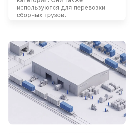
из Китая используются для
транспортировки небольших
и средних партий товаров. Они
отличаются гибкостью,
позволяют организовать
доставку по схеме «от двери
до двери».
Ее продолжительность
варьируется от 12 до 20 дней.
Перевозки из Китая
осуществляются не только
напрямую в Россию, но и через
территорию Монголии или
Казахстана.