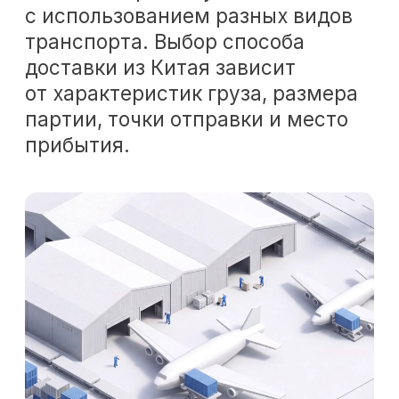
АВИА ПЕРЕВОЗКИ
Это наиболее быстрый способ
доставки грузов из Китая
в Россию. Он позволяет
получить груз уже через 3−7
дней с момента начала
организации отправки товара.
Но оперативность перевозки
компенсируется высокой ценой.
Кроме того, для доставки
из Китая в Россию авиацией
действуют ограничения
по размеру партии, объему
груза.
Перейти