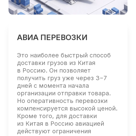
МОРСКИЕ ПЕРЕВОЗКИ
Это самый недорогой способ,
позволяющий доставить груз
из Китая в Россию. Но доступная
цена сочетается с длительным
временем транспортировки.
Перевозка морем занимает
от 30 до 50 дней. Морские
перевозки — оптимальный
вариант для доставки больших
партий товаров разных
категорий. Они также