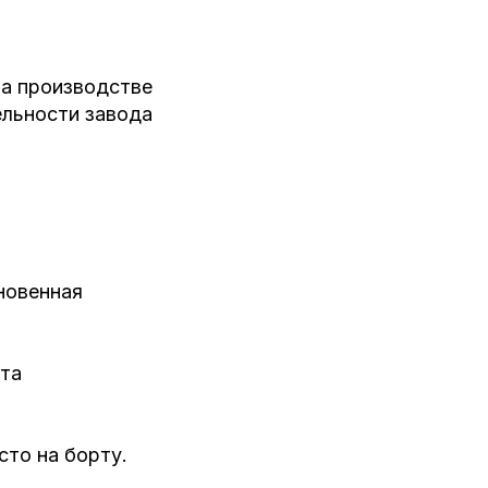
на производстве
ельности завода
новенная
кта
сто на борту.