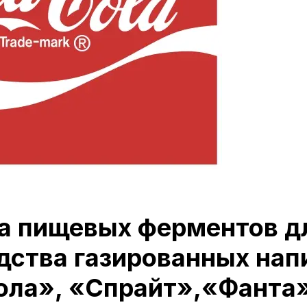
а пищевых ферментов д
дства газированных нап
ола», «Спрайт»,«Фанта