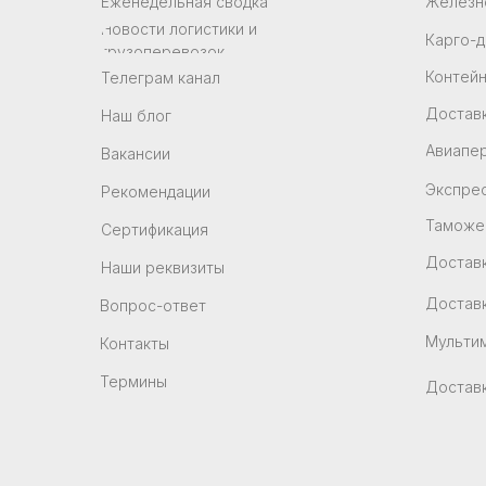
Еженедельная сводка
Железн
Новости логистики и
Карго-д
грузоперевозок
Контей
Телеграм канал
Доставк
Наш блог
Авиапе
Вакансии
Экспрес
Рекомендации
Таможе
Сертификация
Достав
Наши реквизиты
Достав
Вопрос-ответ
Мульти
Контакты
Термины
Доставк