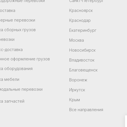
одорожные перевозки
Санкт-Петербург
оставка
Красноярск
нерные перевозки
Краснодар
а сборных грузов
Екатеринбург
ревозки
Москва
с-доставка
Новосибирск
нное оформление грузов
Владивосток
ка оборудования
Благовещенск
ка мебели
Воронеж
модальные перевозки
Иркутск
Крым
а запчастей
Все направления