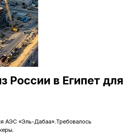
з России в Египет для
для АЭС «Эль-Дабаа».Требовалось
керы.