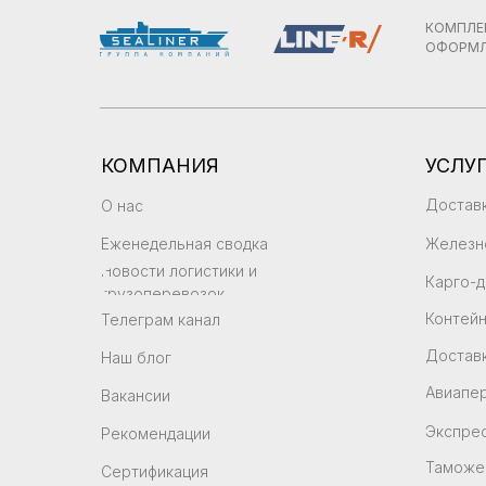
КОМПЛЕ
ОФОРМЛ
КОМПАНИЯ
УСЛУ
Доставк
О нас
Еженедельная сводка
Железн
Новости логистики и
Карго-д
грузоперевозок
Контей
Телеграм канал
Доставк
Наш блог
Авиапе
Вакансии
Экспрес
Рекомендации
Таможе
Сертификация