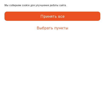
Доставка сборных грузов
Мы собираем cookie для улучшения работы сайта.
Авиаперевозки
Принять все
Экспресс-доставка
Доставка мебели
Выбрать пункты
Таможенное оформление грузов
Доставка оборудования
Мультимодальные перевозки
Доставка запчастей
НАПРАВЛЕНИЯ
Челябинск
Владивосток
Санкт-Петербург
Благовещенск
Красноярск
Воронеж
Краснодар
Иркутск
Екатеринбург
Крым