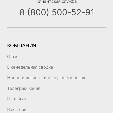
Челябинск
Владивосток
Санкт-Петербург
Благовещенск
Красноярск
Воронеж
Краснодар
Иркутск
Екатеринбург
Крым
Москва
Все
направления
Новосибирск
ЛИЧНЫЙ КАБИНЕТ
Карта сайта
КОНТАКТЫ
г. Владивосток, Океанский проспект 18,
2 этаж