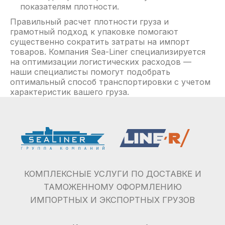
УСЛУГИ
показателям плотности.
Доставка опасных грузов
Правильный расчет плотности груза и
грамотный подход к упаковке помогают
Железнодорожные перевозки
существенно сократить затраты на импорт
Контейнерные перевозки
товаров. Компания Sea-Liner специализируется
на оптимизации логистических расходов —
Карго-доставка
наши специалисты помогут подобрать
Доставка сборных грузов
оптимальный способ транспортировки с учетом
характеристик вашего груза.
Авиаперевозки
Экспресс-доставка
Доставка мебели
Таможенное оформление грузов
Доставка оборудования
Мультимодальные перевозки
Доставка запчастей
НАПРАВЛЕНИЯ