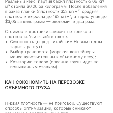
Реальный кейс: партия бахил плотностью 69 кг/
м³ стоила $6,26 за килограмм. После добавления
в заказ пленки (плотность 352 кг/м³) средняя
плотность выросла до 192 кг/м³, а тариф упал до
$3,05 за килограмм — экономия в два раза.
Стоимость доставки зависит не только от
плотности. Учитывайте также:
Сезонность (перед китайским Новым годом
тарифы растут)
Выбор транспорта (морские контейнеры
менее чувствительны к объемному весу);
Категорию товара (опасные грузы идут по
КОМПЛЕКСНЫЕ УСЛУГИ ПО ДОСТАВКЕ И
повышенным ставкам).
ТАМОЖЕННОМУ ОФОРМЛЕНИЮ
ИМПОРТНЫХ И ЭКСПОРТНЫХ ГРУЗОВ
КАК СЭКОНОМИТЬ НА ПЕРЕВОЗКЕ
Клиентская служба
ОБЪЕМНОГО ГРУЗА
8 (800) 500-52-91
Низкая плотность — не приговор. Существуют
способы оптимизации, которые снижают