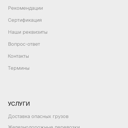
+7 (423) 220-51-18
info@sealiner.ru
Политика конфиденциальности
Отказ от ответственности
Согласие на обработку персональных данных
Согласие на получение рекламной рассылки
© ООО "Силайнер" 1996-2026
ИНН 2536237140
ОГРН 1102536013271
Разработано в