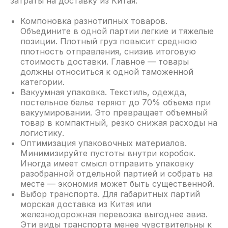
затраты на доставку из Китая:
КОМПАНИЯ
О нас
Компоновка разнотипных товаров.
Объедините в одной партии легкие и тяжелые
Еженедельная сводка
позиции. Плотный груз повысит среднюю
Новости логистики и грузоперевозок
плотность отправления, снизив итоговую
стоимость доставки. Главное — товары
Телеграм канал
должны относиться к одной таможенной
Наш блог
категории.
Вакуумная упаковка. Текстиль, одежда,
Вакансии
постельное белье теряют до 70% объема при
Рекомендации
вакуумировании. Это превращает объемный
товар в компактный, резко снижая расходы на
Сертификация
логистику.
Наши реквизиты
Оптимизация упаковочных материалов.
Минимизируйте пустоты внутри коробок.
Вопрос-ответ
Иногда имеет смысл отправить упаковку
Контакты
разобранной отдельной партией и собрать на
месте — экономия может быть существенной.
Термины
Выбор транспорта. Для габаритных партий
морская доставка из Китая или
железнодорожная перевозка выгоднее авиа.
Эти виды транспорта менее чувствительны к