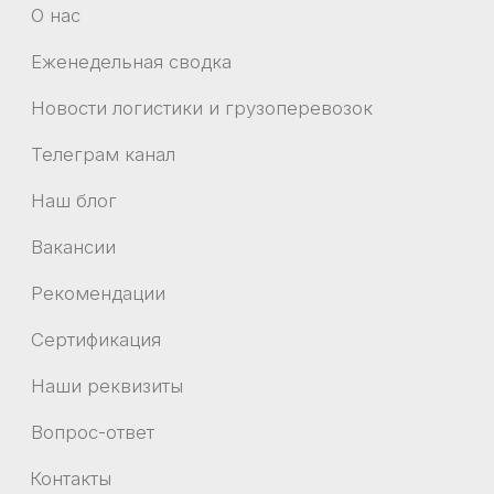
Экспресс-доставка
Доставка мебели
Таможенное оформление грузов
Доставка оборудования
Мультимодальные перевозки
Доставка запчастей
НАПРАВЛЕНИЯ
Челябинск
Владивосток
Санкт-Петербург
Благовещенск
Красноярск
Воронеж
Краснодар
Иркутск
Екатеринбург
Крым
Москва
Все
направления
Новосибирск