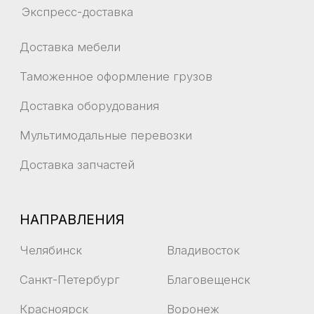
© ООО "Силайнер" 1996-2026
ИНН 2536237140
ОГРН 1102536013271
Разработано в