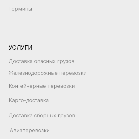
ЛИЧНЫЙ КАБИНЕТ
Карта сайта
КОНТАКТЫ
г. Владивосток, Океанский проспект 18,
2 этаж
+7 (423) 220-51-18
info@sealiner.ru
Политика конфиденциальности
Отказ от ответственности
Согласие на обработку персональных данных
Согласие на получение рекламной рассылки