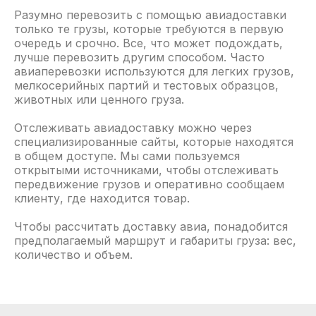
Разумно перевозить с помощью авиадоставки
КОМПЛЕКСНЫЕ УСЛУГИ ПО ДОСТАВКЕ И
только те грузы, которые требуются в первую
ТАМОЖЕННОМУ ОФОРМЛЕНИЮ
очередь и срочно. Все, что может подождать,
ИМПОРТНЫХ И ЭКСПОРТНЫХ ГРУЗОВ
лучше перевозить другим способом. Часто
авиаперевозки используются для легких грузов,
Клиентская служба
мелкосерийных партий и тестовых образцов,
8 (800) 500-52-91
животных или ценного груза.
Отслеживать авиадоставку можно через
специализированные сайты, которые находятся
в общем доступе. Мы сами пользуемся
КОМПАНИЯ
открытыми источниками, чтобы отслеживать
передвижение грузов и оперативно сообщаем
О нас
клиенту, где находится товар.
Еженедельная сводка
Чтобы рассчитать доставку авиа, понадобится
Новости логистики и грузоперевозок
предполагаемый маршрут и габариты груза: вес,
Телеграм канал
количество и объем.
Наш блог
Вакансии
Рекомендации