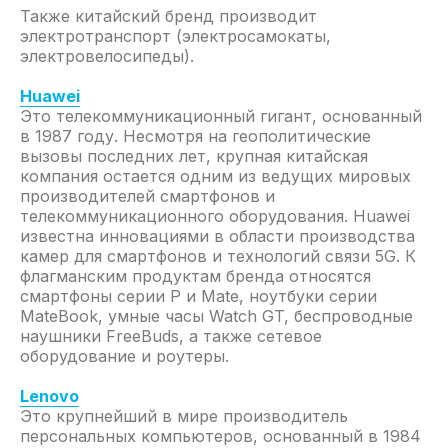
Контейнерные перевозки
Также китайский бренд производит
электротранспорт (электросамокаты,
Карго-доставка
электровелосипеды).
Доставка сборных грузов
Huawei
Это телекоммуникационный гигант, основанный
Авиаперевозки
в 1987 году. Несмотря на геополитические
Экспресс-доставка
вызовы последних лет, крупная китайская
компания остается одним из ведущих мировых
Доставка мебели
производителей смартфонов и
Таможенное оформление грузов
телекоммуникационного оборудования. Huawei
известна инновациями в области производства
Доставка оборудования
камер для смартфонов и технологий связи 5G. К
Мультимодальные перевозки
флагманским продуктам бренда относятся
смартфоны серии P и Mate, ноутбуки серии
Доставка запчастей
MateBook, умные часы Watch GT, беспроводные
наушники FreeBuds, а также сетевое
оборудование и роутеры.
НАПРАВЛЕНИЯ
Челябинск
Владивосток
Lenovo
Это крупнейший в мире производитель
Санкт-Петербург
Благовещенск
персональных компьютеров, основанный в 1984